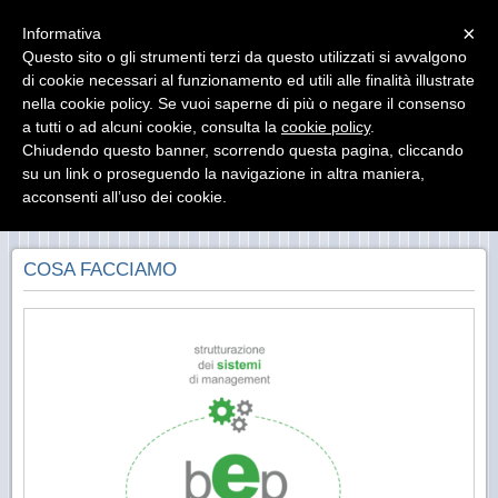
Menu
×
Informativa
Questo sito o gli strumenti terzi da questo utilizzati si avvalgono
di cookie necessari al funzionamento ed utili alle finalità illustrate
bep - business e persone S.r.l
nella cookie policy. Se vuoi saperne di più o negare il consenso
migliorare i risultati valorizzando le persone e
integrando organizzazione e tecnologie
a tutti o ad alcuni cookie, consulta la
cookie policy
.
Chiudendo questo banner, scorrendo questa pagina, cliccando
su un link o proseguendo la navigazione in altra maniera,
acconsenti all’uso dei cookie.
COSA FACCIAMO
COSA FACCIAMO